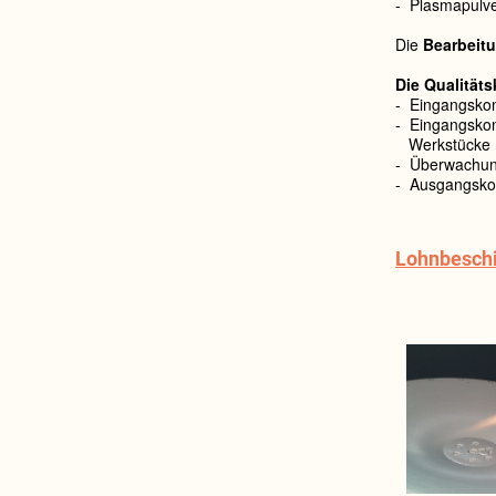
- Plasmapulv
Die
Bearbeit
Die Qualitätsk
- Eingangskon
- Eingangskon
Werkstücke
- Überwachun
- Ausgangskon
Lohnbeschi