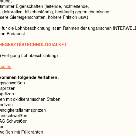
ttung,
timmter Eigenschaften (leitende, nichtleitende,
, dekorative, hitzebeständig, beständig gegen chemische
ere Gleiteigenschaften, höhere Friktion usw.)
e für die Lohnbeschichtung ist im Rahmen der ungarischen INTERWELD 
 von Budapest.
HEGESZTÉSTECHNOLÓGIAI KFT
(Fertigung Lohnbeschichtung)
.co.hu
kommen folgende Verfahren:
agsschweißen
spritzen
pritzen
en mit oxidkeramischen Stäben
pritzen
ndigkeitsflammspritzen
handschweißen
AG Schweißen
en
weißen mit Fülldrähten