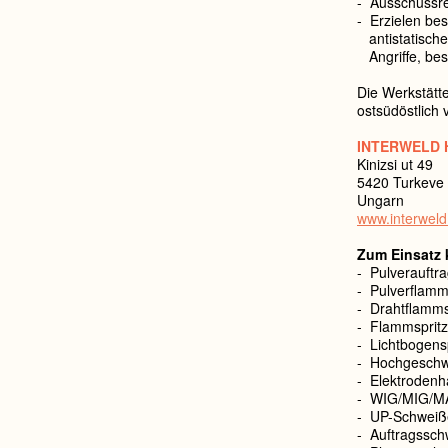
- Ausschussre
- Erzielen bes
antistatische
Angriffe, bess
Die Werkstätt
ostsüdöstlich
INTERWELD 
Kinizsi ut 49
5420 Turkeve 
Ungarn
www.interweld
Zum Einsatz 
- Pulverauftr
- Pulverflamm
- Drahtflamms
- Flammspritz
- Lichtbogens
- Hochgeschwi
- Elektroden
- WIG/MIG/M
- UP-Schweiß
- Auftragssch